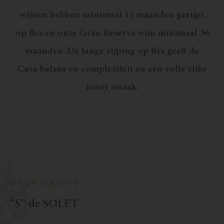
wijnen hebben minimaal 15 maanden gerijpt
op fles en onze Gran Reserva wijn minimaal 36
maanden. De lange rijping op fles geeft de
Cava balans en complexiteit en een volle rijke
toasty
smaak.
ONZE CAVA'S
“
S
”
d
e
S
O
L
E
T