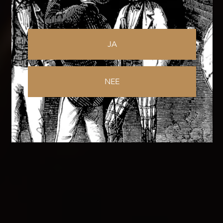
JA
NEE