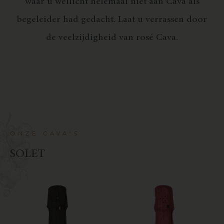
waar u wellicht helemaal niet aan Cava als
begeleider had gedacht. Laat u verrassen door
de veelzijdigheid van rosé Cava.
ONZE CAVA'S
S
O
L
E
T