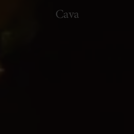
C
a
v
a