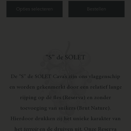
Opties selecteren
Bestellen
“
S
”
d
e
S
O
L
E
T
De “S” de SOLET Cava’s zijn ons vlaggenschip
en worden gekenmerkt door een relatief lange
rijping op de fles (Reserva) en zonder
toevoeging van suikers (Brut Nature).
Hierdoor drukken zij het unieke karakter van
het
terroir
en de druiven uit. Onze Reserva