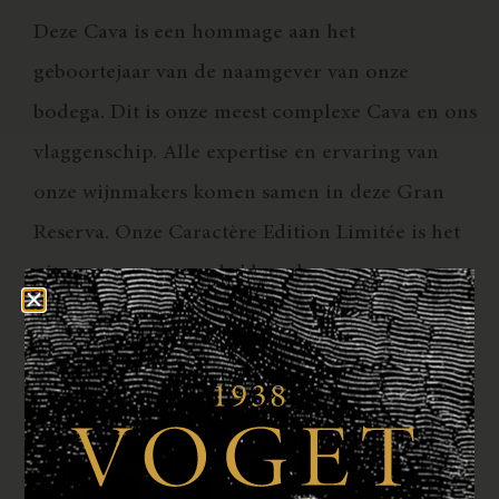
Deze Cava is een hommage aan het
geboortejaar van de naamgever van onze
bodega. Dit is onze meest complexe Cava en ons
vlaggenschip. Alle expertise en ervaring van
onze wijnmakers komen samen in deze Gran
Reserva. Onze Caractère Edition Limitée is het
uitgangspunt en we hebben deze nog een extra
jaar laten rijpen (36 maanden) voor extra
complexiteit en rondeur. Het resultaat is een
uitgebalanceerde, gelaagde en karaktervolle
wijn, een echte Gran Reserva!