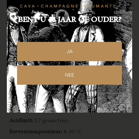
Bestellen
BENT U 18 JAAR OF OUDER?
Specificaties
JA
Druivensoorten:
Xarello, Macabeo, Parellada,
NEE
Chardonnay gefermenteerd op eikenhout
Lagering:
36 maanden; Gran Reserva
Alcohol:
11,5%
Restsuiker:
< 2 gram/liter, Brut Nature
Aciditeit:
5,7 gram/liter
Serveertemperatuur:
8-10 °C