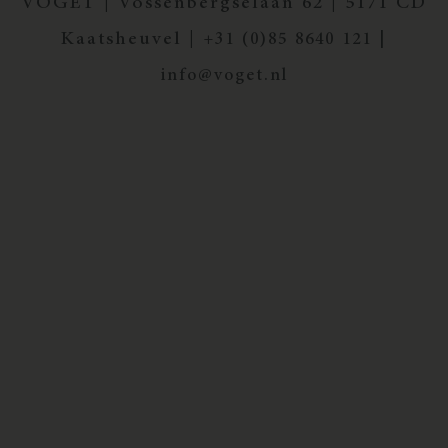
VOGET | Vossenbergselaan 62 | 5171 CD
Kaatsheuvel |
+31 (0)85 8640 121 |
info@voget.nl