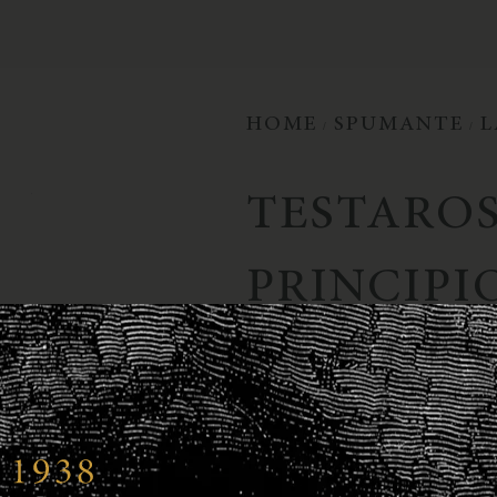
HOME
SPUMANTE
L
/
/
TESTARO
PRINCIPI
€
359,00
-
€
559,00
Formaat