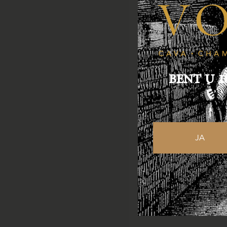
BENT U 1
JA