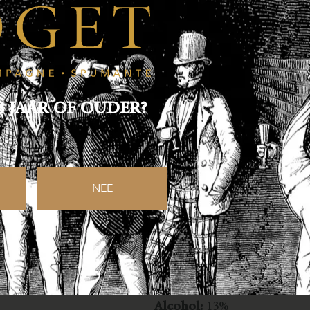
Bestellen
8 JAAR OF OUDER?
Specificaties
NEE
Druivensoorten:
Pinot Noir
Vintage:
2008
Lagering:
minimaal 120 ma
Alcohol:
13%