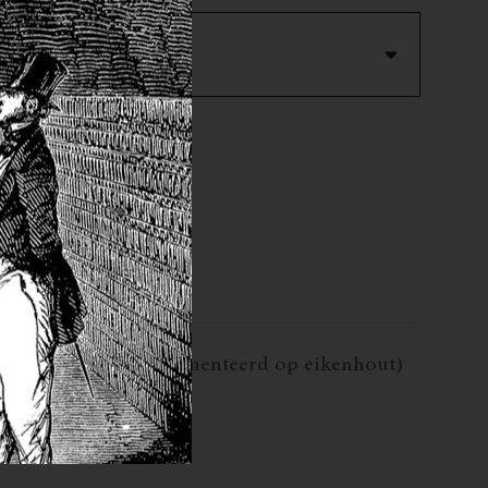
, Chardonnay (gefermenteerd op eikenhout)
anden