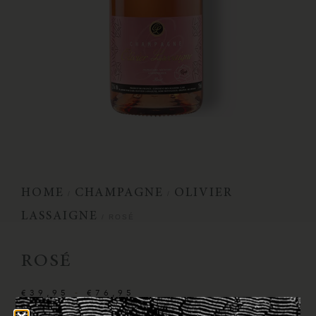
HOME
CHAMPAGNE
OLIVIER
/
/
LASSAIGNE
/ ROSÉ
ROSÉ
€
39,95
-
€
76,95