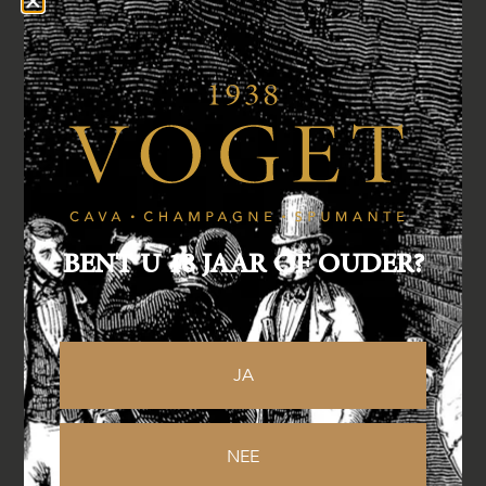
Formaat
Bestellen
BENT U 18 JAAR OF OUDER?
Specificaties
JA
Druivensoorten:
37% Pinot Noir, 43% Pinot
NEE
Meunier, 20% Chardonnay (waarvan 20%