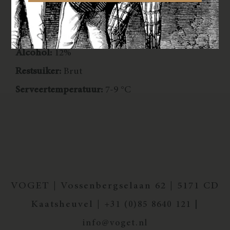
reserve rode wijn)
Lagering:
48 maanden
Alcohol:
12%
Restsuiker:
Brut
Serveertemperatuur:
7-9 °C
VOGET | Vossenbergselaan 62 | 5171 CD
Kaatsheuvel |
+31 (0)85 8640 121 |
info@voget.nl