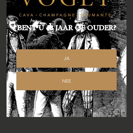
BENT U 18 JAAR OF OUDER?
Specificaties
Druivensoorten:
100% Friularo
JA
Lagering:
36 maanden cementen amfora, plus
12 maanden op fles
NEE
Alcohol:
14,5%
Serveertemperatuur:
18-20 °C