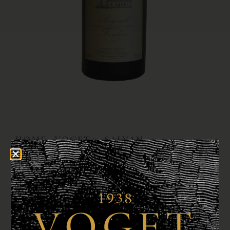
HOME
VOGET+
SALVAN
/
/
/ BAGNOLI FRIULARO
BAGNOLI FRIULARO
€
21,95
Bestellen