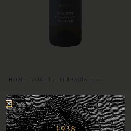
HOME
VOGET+
FERRARIS
/
/
/ BISOU
BISOU
€
25,95
Bestellen