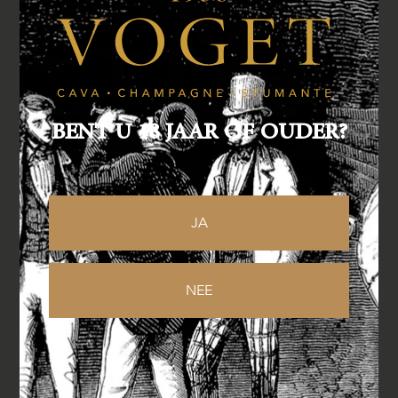
Specificaties
BENT U 18 JAAR OF OUDER?
Druivensoorten:
100% Viognier
Lagering:
2/3 rvs vaten (12 maanden), 1/3 op
eikenhouten vaten (12 maanden), plus 18
JA
maanden op fles
Alcohol:
15%
NEE
Restsuiker:
< 1,61 gram/liter
Aciditeit:
5,64 gram/liter
Serveertemperatuur:
8-12 °C